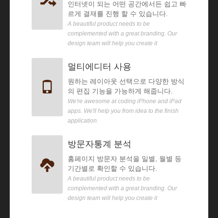
인터넷이 되는 어떤 공간에서든 쉽고 빠
르게 결재를 진행 할 수 있습니다.
A beautiful product needs to be
complemented with a great branding. Our
design team will help you create it
멀티에디터 사용
원하는 레이아웃 선택으로 다양한 방식
의 편집 기능을 가능하게 해줍니다.
We're awesome at coding iPhone and iPad
apps. We'll help you from idea to the finish
application.
방문자통계 분석
홈페이지 방문자 분석을 일별, 월별 등
기간별로 확인할 수 있습니다.
A beautiful product needs to be
complemented with a great branding. Our
design team will help you create it