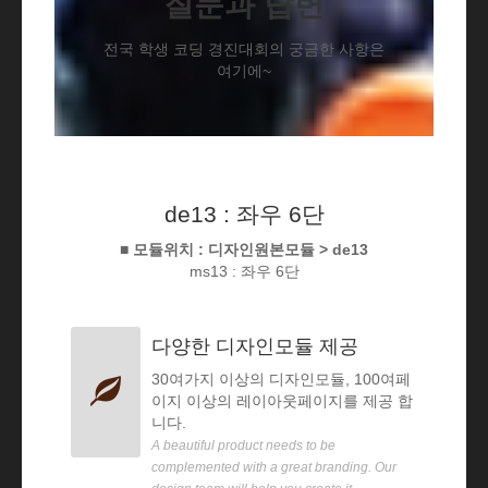
질문과 답변
전국 학생 코딩 경진대회의 궁금한 사항은
여기에~
de13 : 좌우 6단
■ 모듈위치 : 디자인원본모듈 > de13
ms13 : 좌우 6단
다양한 디자인모듈 제공
30여가지 이상의 디자인모듈, 100여페
이지 이상의 레이아웃페이지를 제공 합
니다.
A beautiful product needs to be
complemented with a great branding. Our